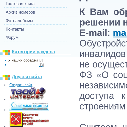
Гостевая книга
К Вам об
Архив номеров
решении н
Фотоальбомы
Контакты
E-mail:
ma
Форум
Обустройс
инвалидов
Категории раздела
У наших соседей
[3]
не осущест
[3]
В помощь инвалидов
ФЗ «О соц
Друзья сайта
независим
Создать сайт
доступа 
строениям