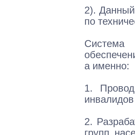
2). Данны
по техниче
Система 
обеспечен
а именно:
1. Провод
инвалидов 
2. Разраб
групп нас