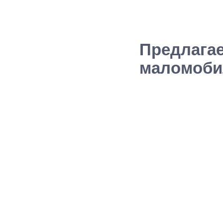
Предлага
маломобил