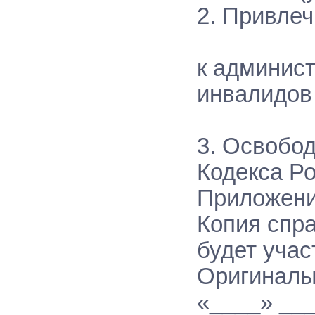
2. Привле
( пол
к админист
инвалидов
3. Освобод
Кодекса Р
Приложения
Копия спра
будет учас
Оригиналы
«____» __