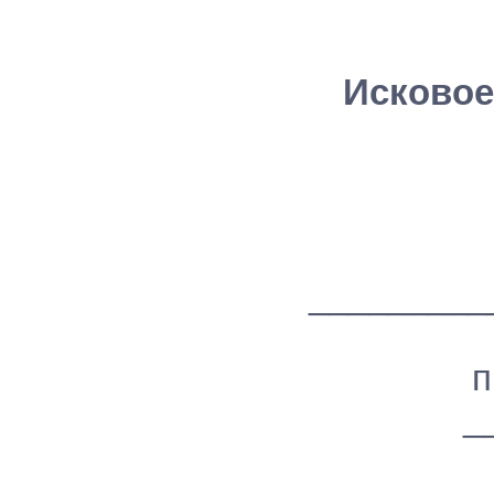
Исковое
_________
п
_